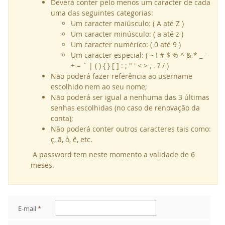
Deverá conter pelo menos um caracter de cada
uma das seguintes categorias:
Um caracter maiúsculo: ( A até Z )
Um caracter minúsculo: ( a até z )
Um caracter numérico: ( 0 até 9 )
Um caracter especial: ( ~ ! # $ % ^ & * _ -
+ = ` | ( ) { } [ ] : ; " ' < > , . ? / )
Não poderá fazer referência ao username
escolhido nem ao seu nome;
Não poderá ser igual a nenhuma das 3 últimas
senhas escolhidas (no caso de renovação da
conta);
Não poderá conter outros caracteres tais como:
ç, ã, ó, ê, etc.
A password tem neste momento a validade de 6
meses.
E-mail
*